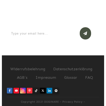
Apply for a free Ebook ! Sign Up
now
Widerrufsbelehrung
Datenschutzerklärung
AGB`s
Impressum
Glossar
FAQ
Copyright 2021
DOGINARE
-
Privacy Policy
-