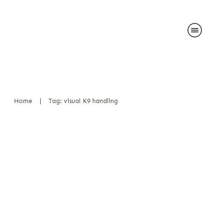
Home
|
Tag: visual K9 handling
Laser-geführte Präzision im
Einsatz: Neue Wege in der
Diensthunde-Führung
Bücher