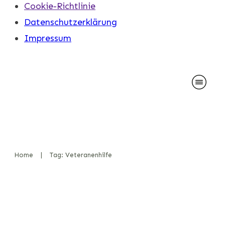
Cookie-Richtlinie
Datenschutzerklärung
Impressum
Home
|
Tag: Veteranenhilfe
GINELLY. Kameradin.
Seelentrösterin. Heldin ohne