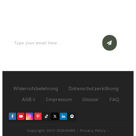
Apply for a free Ebook ! Sign Up
now
Widerrufsbelehrung
Datenschutzerklärung
AGB`s
Impressum
Glossar
FAQ
Copyright 2021
DOGINARE
-
Privacy Policy
-