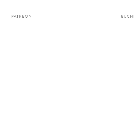
PATREON
BÜCH
News