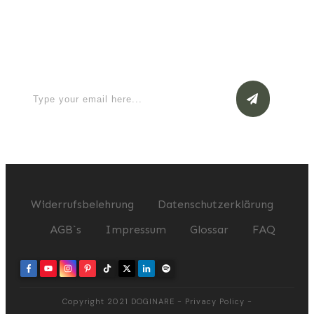
Apply for a free Ebook ! Sign Up
now
Widerrufsbelehrung
Datenschutzerklärung
AGB`s
Impressum
Glossar
FAQ
Copyright 2021
DOGINARE
-
Privacy Policy
-