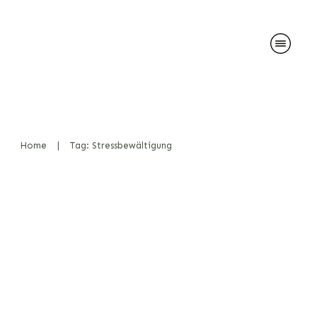
Home
|
Tag: Stressbewältigung
PTBS bei Soldaten: Wie
Therapiehunde bei der
Heilung helfen können
News