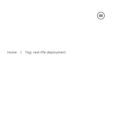
Home
|
Tag: real-life deployment
The DOGINARE Method for
Protection Dogs
Diensthunde