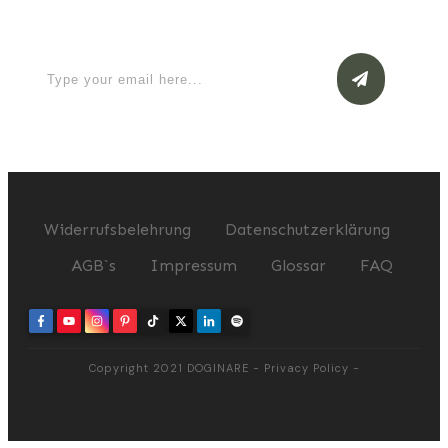
now
Widerrufsbelehrung
Datenschutzerklärung
AGB`s
Impressum
Glossar
FAQ
Copyright 2021
DOGINARE
-
Privacy Policy
-