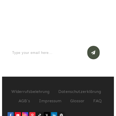
Apply for a free Ebook ! Sign Up
now
Widerrufsbelehrung
Datenschutzerklärung
AGB`s
Impressum
Glossar
FAQ