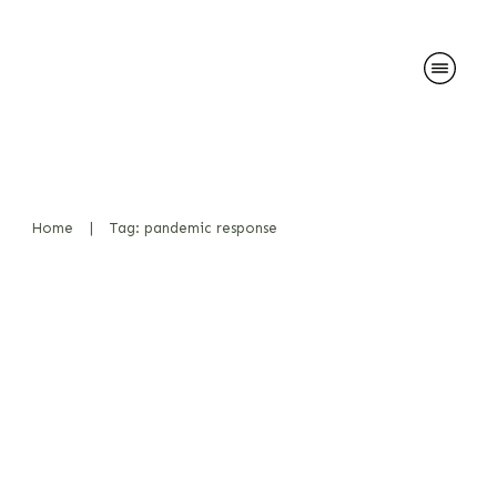
Home
|
Tag: pandemic response
Rückblick: Innovative
Forschung zum Einsatz von
Spürhunden zur Detektion
des Covid-19-Virus