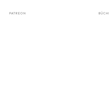
PATREON
BÜCH
Die wichtige Bedeu
in der Ausbildung
News