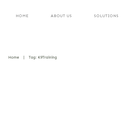
HOME
ABOUT US
SOLUTIONS
Home
|
Tag: K9Training
DOGINARE vs. ACT