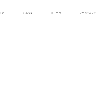
ER
SHOP
BLOG
KONTAKT
tung des Verleitertrainings
 von Spürhunden
Diensthunde