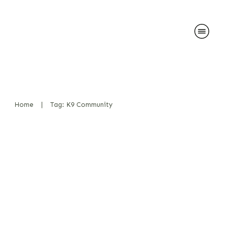
Home
|
Tag: K9 Community
Haters gonna hate – Der
Dunning-Kruger-Effekt
schlägt zu!
News