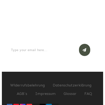
Apply for a free Ebook ! Sign Up
now
Widerrufsbelehrung
Datenschutzerklärung
AGB`s
Impressum
Glossar
FAQ