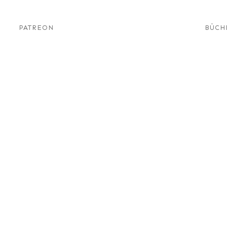
PATREON
BÜCH
ehunde bei der
News