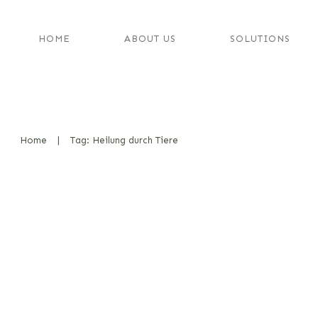
HOME
ABOUT US
SOLUTIONS
Home
|
Tag: Heilung durch Tiere
PTBS bei Soldaten: Wie Therapi
Heilung helfen können