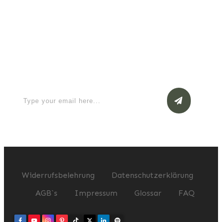
Apply for a free Ebook ! Sign Up
now
Widerrufsbelehrung
Datenschutzerklärung
AGB`s
Impressum
Glossar
FAQ