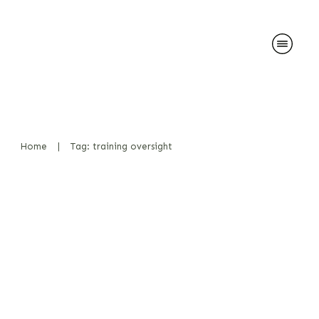
Home
|
Tag: training oversight
Qualitätsmerkmale von
Ausbildern und Prüfern für
Sprengstoffspürhunde
Diensthunde