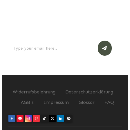
Apply for a free Ebook ! Sign Up
now
Widerrufsbelehrung
Datenschutzerklärung
AGB`s
Impressum
Glossar
FAQ