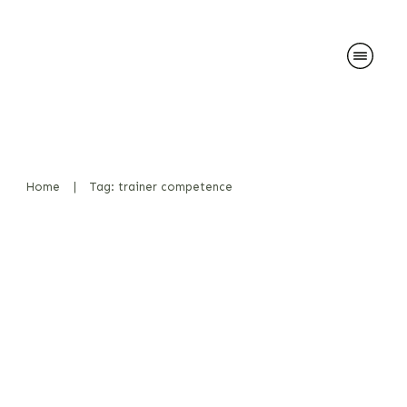
Home
|
Tag: trainer competence
Qualitätsmerkmale von
Ausbildern und Prüfern für
Sprengstoffspürhunde
Diensthunde