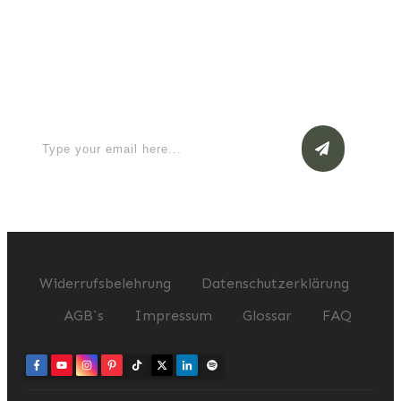
Apply for a free Ebook ! Sign Up
now
Widerrufsbelehrung
Datenschutzerklärung
AGB`s
Impressum
Glossar
FAQ