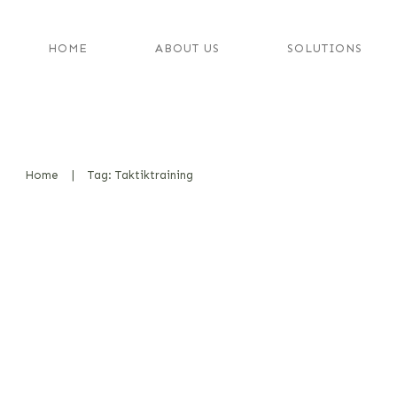
HOME
ABOUT US
SOLUTIONS
Home
|
Tag: Taktiktraining
Zwischen Show und Substanz – E
Betrachtung moderner K9-Work