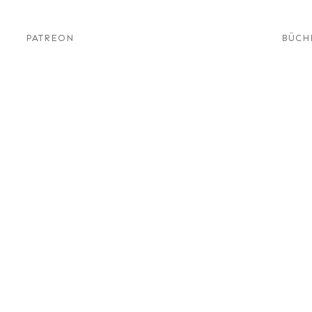
PATREON
BÜCH
ine kritische
shops
News