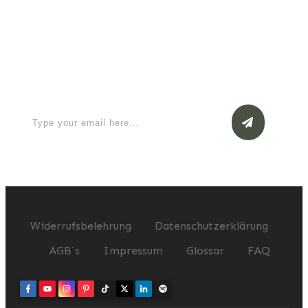
Apply for a free Ebook ! Sign Up
now
Widerrufsbelehrung
Datenschutzerklärung
AGB`s
Impressum
Glossar
FAQ