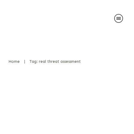
Home
|
Tag: real threat assessment
Terroristen im Pinkel-Pool?
Warum die Panik um Urin-
Sprengstoffe übertrieben ist
News