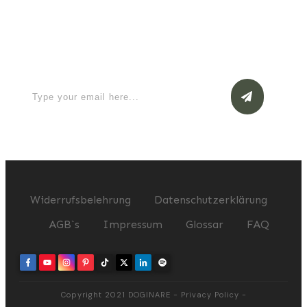
Apply for a free Ebook ! Sign Up
now
Widerrufsbelehrung
Datenschutzerklärung
AGB`s
Impressum
Glossar
FAQ
Copyright 2021
DOGINARE
-
Privacy Policy
-