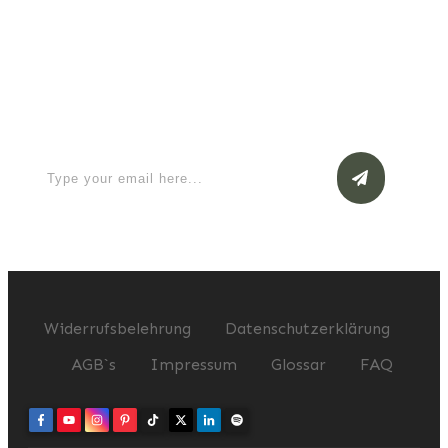
Apply for a free Ebook ! Sign Up
now
Widerrufsbelehrung
Datenschutzerklärung
AGB`s
Impressum
Glossar
FAQ