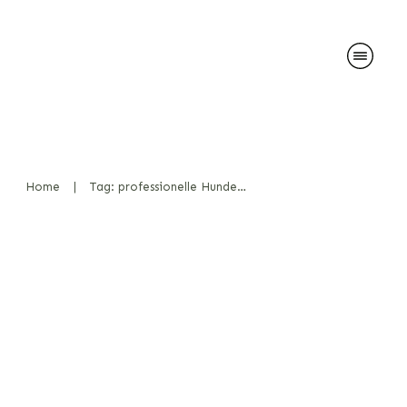
Home
|
Tag: professionelle Hundetrainer Standards
Tierschutzkonforme
Ausbildungsmethoden in der
K-9-Arbeit: Standards und
Best Practices