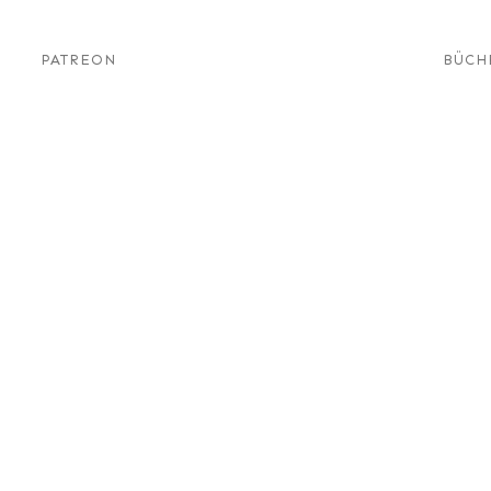
PATREON
BÜCH
eorie
tauglich?
Diensthunde