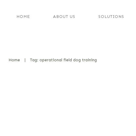
HOME
ABOUT US
SOLUTIONS
Home
|
Tag: operational field dog training
Das Premack-Prinzip – in der Th
interessant, aber in der Praxis 