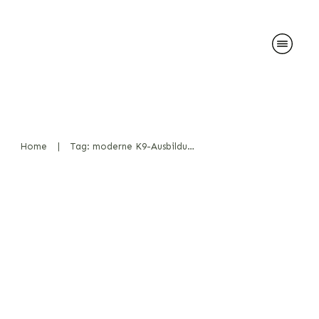
Home
|
Tag: moderne K9-Ausbildungsmethoden
Praxis trifft Wissenschaft: Die
Bedeutung von Forschung in
der modernen
Diensthundeausbildung