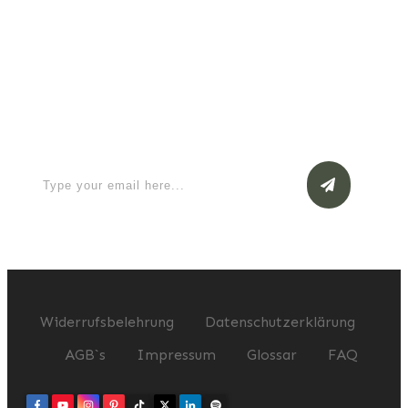
Apply for a free Ebook ! Sign Up
now
Widerrufsbelehrung
Datenschutzerklärung
AGB`s
Impressum
Glossar
FAQ