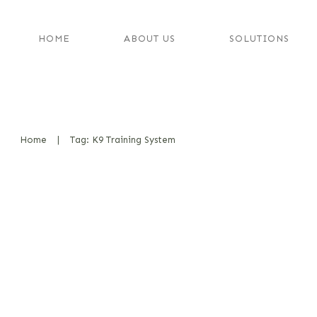
HOME
ABOUT US
SOLUTIONS
Home
|
Tag: K9 Training System
Trainingseinblicke: Was wir von
lernen können