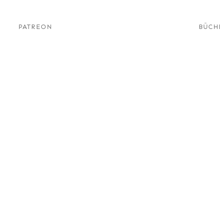
PATREON
BÜCH
 Mike Ritland
Diensthunde