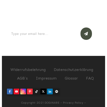
Apply for a free Ebook ! Sign Up
now
Widerrufsbelehrung
Datenschutzerklärung
AGB`s
Impressum
Glossar
FAQ
Copyright 2021
DOGINARE
-
Privacy Policy
-