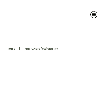
Home
|
Tag: K9 professionalism
Haters gonna hate – Der
Dunning-Kruger-Effekt
schlägt zu!
News