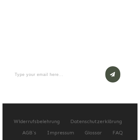
Read More
Apply for a free Ebook ! Sign Up
now
Widerrufsbelehrung
Datenschutzerklärung
AGB`s
Impressum
Glossar
FAQ