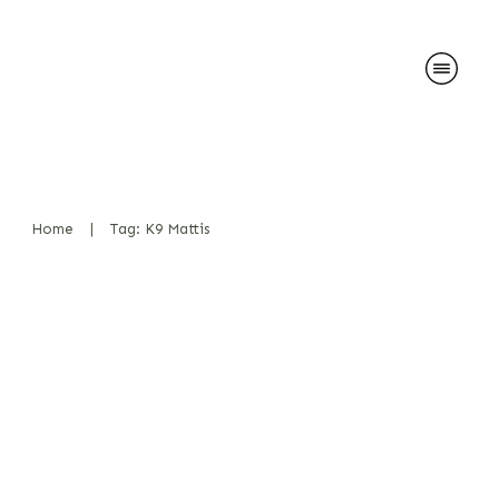
Home
|
Tag: K9 Mattis
Mark Tappan & K9 Mattis –
Polizeihund trifft Publikum
Diensthunde
,
News