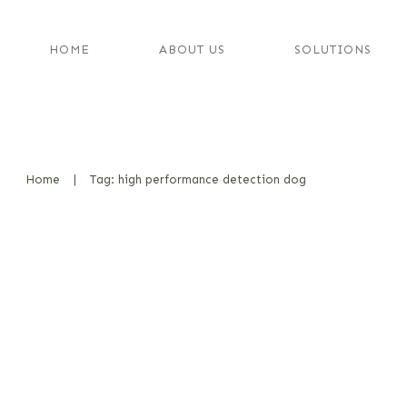
HOME
ABOUT US
SOLUTIONS
Home
|
Tag: high performance detection dog
Das Premack-Prinzip – in der Th
interessant, aber in der Praxis 