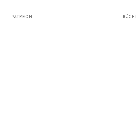
PATREON
BÜCH
eorie
tauglich?
Diensthunde