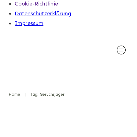
Cookie-Richtlinie
Datenschutzerklärung
Impressum
Home
|
Tag: Geruchsjäger
Der Geruchsjäger 2.0 – Die
nächste Stufe professioneller