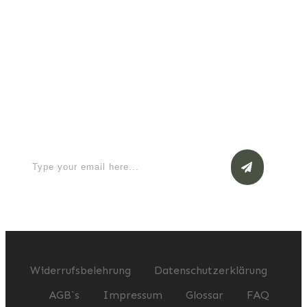
Read More
Apply for a free Ebook ! Sign Up
now
Widerrufsbelehrung
Datenschutzerklärung
AGB`s
Impressum
Glossar
FAQ