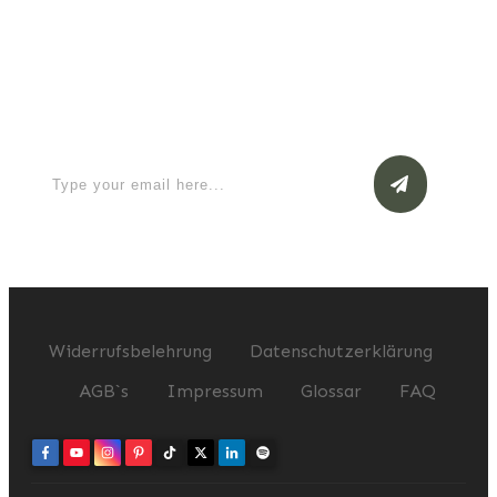
Apply for a free Ebook ! Sign Up
now
Widerrufsbelehrung
Datenschutzerklärung
AGB`s
Impressum
Glossar
FAQ