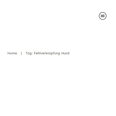
Home
|
Tag: Fehlverknüpfung Hund
Spürhunde und die
Verknüpfung von Geruch mit
Spielzeug
Diensthunde