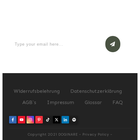
Apply for a free Ebook ! Sign Up
now
Widerrufsbelehrung
Datenschutzerklärung
AGB`s
Impressum
Glossar
FAQ
Copyright 2021
DOGINARE
-
Privacy Policy
-