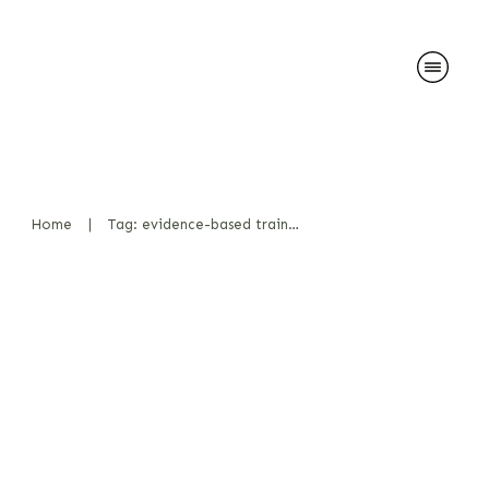
Home
|
Tag: evidence-based training
Haters gonna hate – Der
Dunning-Kruger-Effekt
schlägt zu!
News