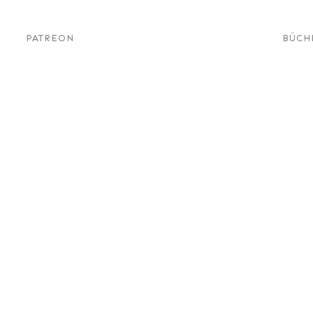
PATREON
BÜCH
détecteurs
approfondie
News