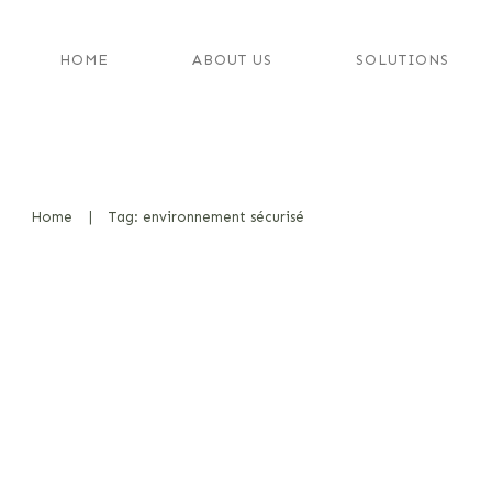
HOME
ABOUT US
SOLUTIONS
Home
|
Tag: environnement sécurisé
Le rôle d’un dresseur de chiens 
d’explosifs : Une introduction 