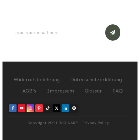
Apply for a free Ebook ! Sign Up
now
Widerrufsbelehrung
Datenschutzerklärung
AGB`s
Impressum
Glossar
FAQ
Copyright 2021
DOGINARE
-
Privacy Policy
-