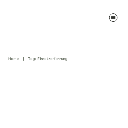
Home
|
Tag: Einsatzerfahrung
Taktische Einsatzhunde –
Wenn jede Sekunde zählt
Diensthunde