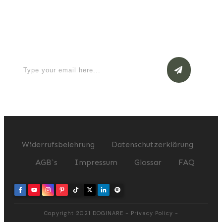
Apply for a free Ebook ! Sign Up
now
Widerrufsbelehrung
Datenschutzerklärung
AGB`s
Impressum
Glossar
FAQ
Copyright 2021
DOGINARE
-
Privacy Policy
-