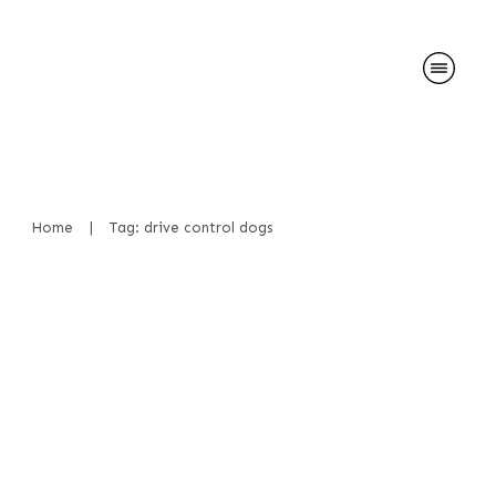
Home
|
Tag: drive control dogs
Das Premack-Prinzip – in der
Theorie interessant, aber in
der Praxis tauglich?
Diensthunde