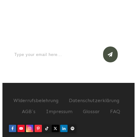
Apply for a free Ebook ! Sign Up
now
Widerrufsbelehrung
Datenschutzerklärung
AGB`s
Impressum
Glossar
FAQ