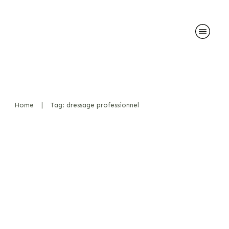
Home
|
Tag: dressage professionnel
Révolutionner la formation
K9 : La collaboration
incontournable entre
DOGINARE et WerwolfK9