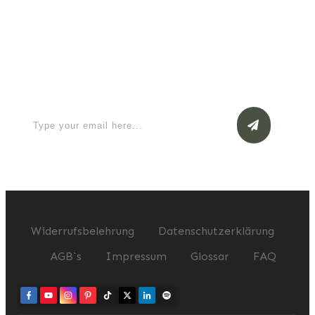
Apply for a free Ebook ! Sign Up
now
Widerrufsbelehrung
Datenschutzerklärung
AGB`s
Impressum
Glossar
FAQ