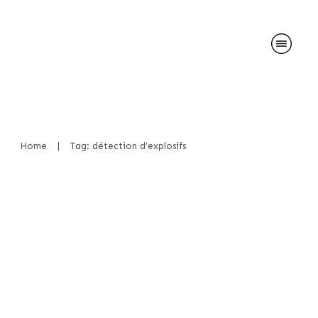
Home
|
Tag: détection d’explosifs
Le rôle d’un dresseur de
chiens détecteurs d’explosifs :
Une introduction
approfondie