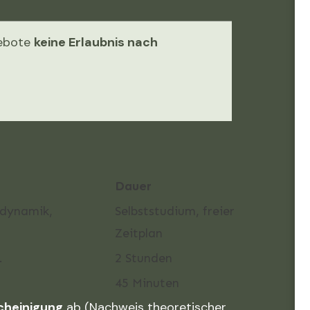
gebote
keine Erlaubnis nach
Dauer
sdynamik,
Selbststudium, freier
Zeitplan
.
2 Stunden
45 Minuten
cheinigung
ab (Nachweis theoretischer