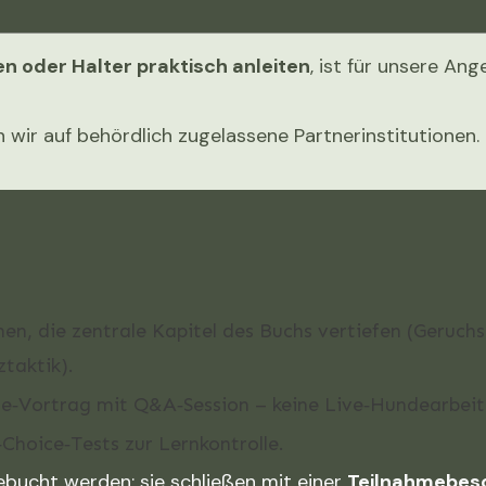
n oder Halter praktisch anleiten
, ist für unsere An
n wir auf behördlich zugelassene Partnerinstitutionen.
en, die zentrale Kapitel des Buchs vertiefen (Geruch
ztaktik).
ne‑Vortrag mit Q&A‑Session – keine Live‑Hundearbeit
‑Choice‑Tests zur Lernkontrolle.
bucht werden; sie schließen mit einer
Teilnahme­bes