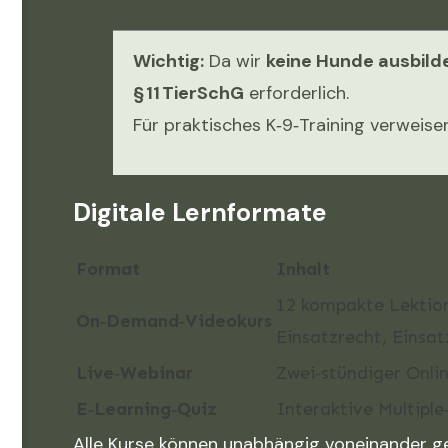
Wichtig:
Da wir
keine Hunde ausbilde
§ 11 TierSchG
erforderlich.
Für praktisches K‑9‑Training verweise
Digitale Lernformate
Format
Inhalt
12 kompakte Lektion
On‑Demand‑Videokurs
Einsatzrecht, Einsat
Live‑Webinar
Zwei‑stündiger Onli
E‑Learning‑Quiz
Interaktive Multiple
Alle Kurse können unabhängig voneinander ge